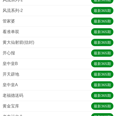
最新
365
期
风流系列-2
最新
365
期
管家婆
最新
365
期
看准单双
最新
365
期
黄大仙射箭(信封)
最新
365
期
开心报
最新
365
期
皇中皇B
最新
365
期
开天辟地
最新
365
期
皇中皇A
最新
365
期
老福德送码
最新
365
期
黄金宝库
最新
365
期