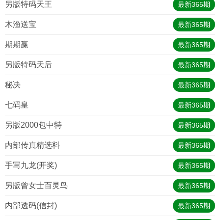
另版特码天王
最新
365
期
木渔送宝
最新
365
期
期期赢
最新
365
期
另版特码天后
最新
365
期
秘决
最新
365
期
七码皇
最新
365
期
另版2000包中特
最新
365
期
内部传真精选料
最新
365
期
手写九龙(开奖)
最新
365
期
另版曾女士百灵鸟
最新
365
期
内部透码(信封)
最新
365
期