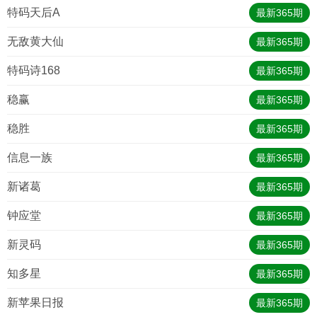
特码天后A
最新
365
期
无敌黄大仙
最新
365
期
特码诗168
最新
365
期
稳赢
最新
365
期
稳胜
最新
365
期
信息一族
最新
365
期
新诸葛
最新
365
期
钟应堂
最新
365
期
新灵码
最新
365
期
知多星
最新
365
期
新苹果日报
最新
365
期