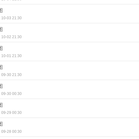
图
10-03 21:30
图
10-02 21:30
图
10-01 21:30
图
09-30 21:30
图
09-30 00:30
图
09-29 00:30
图
09-28 00:30