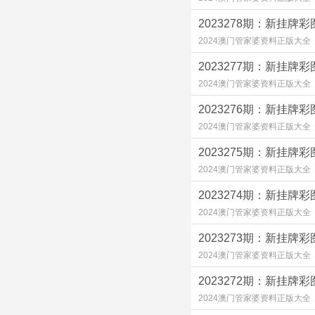
2023278期：新挂牌彩
2024澳门管家婆资料正版大全
2023277期：新挂牌彩
2024澳门管家婆资料正版大全
2023276期：新挂牌彩
2024澳门管家婆资料正版大全
2023275期：新挂牌彩
2024澳门管家婆资料正版大全
2023274期：新挂牌彩
2024澳门管家婆资料正版大全
2023273期：新挂牌彩
2024澳门管家婆资料正版大全
2023272期：新挂牌彩
2024澳门管家婆资料正版大全