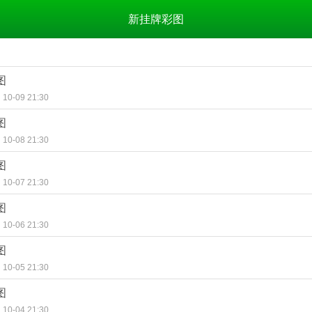
洲国产麻豆精品,成人免费视频国产免费麻豆
新挂牌彩图
图
10-09 21:30
图
10-08 21:30
图
10-07 21:30
图
10-06 21:30
图
10-05 21:30
图
10-04 21:30